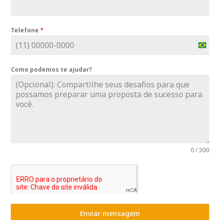
Telefone
*
B
r
Como podemos te ajudar?
a
z
i
l
+
5
5
0 / 300
Enviar mensagem