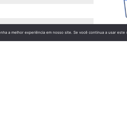
enha a melhor experiência em nosso site. Se você continua a usar este 
B
r
a
z
i
l
+
5
5
0 / 300