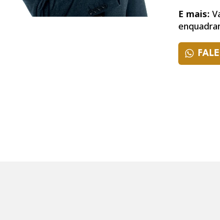
E mais:
Va
enquadram
FALE