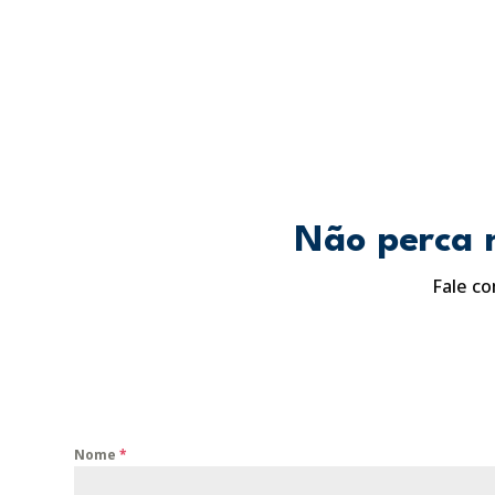
Não perca m
Fale co
Nome
*