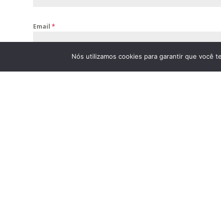
Email
*
Nós utilizamos cookies para garantir que você t
Telefone
*
Como podemos te ajudar?