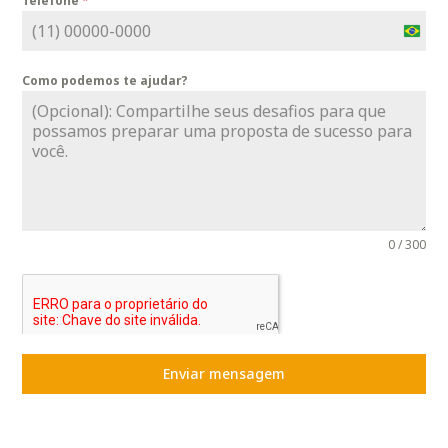
Telefone
*
B
r
Como podemos te ajudar?
a
z
i
l
+
5
5
0 / 300
Enviar mensagem