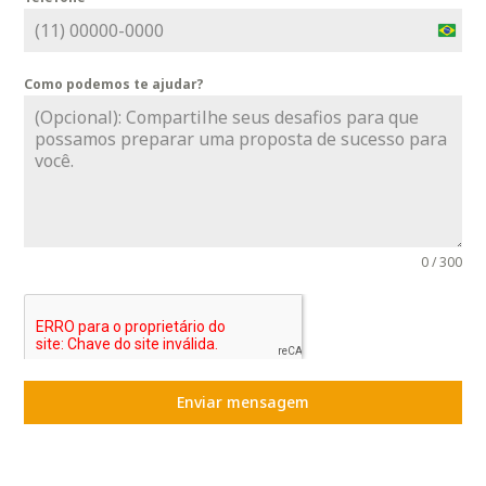
B
r
Como podemos te ajudar?
a
z
i
l
+
5
5
0 / 300
Enviar mensagem