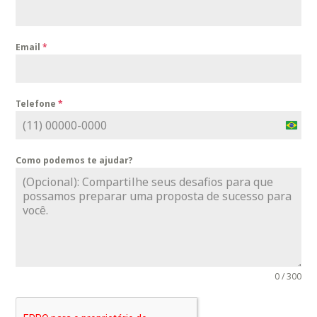
Email
*
Telefone
*
B
r
Como podemos te ajudar?
a
z
i
l
+
5
5
0 / 300