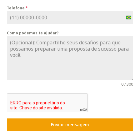
Telefone
*
B
r
Como podemos te ajudar?
a
z
i
l
+
5
5
0 / 300
Enviar mensagem