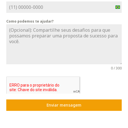
B
r
Como podemos te ajudar?
a
z
i
l
+
5
5
0 / 300
Enviar mensagem